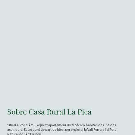
Sobre Casa Rural La Pica
Situat al cor d'Àreu, aquest apartament rural ofereix habitacions i salons
acollidors. És un punt de partida ideal per explorar la Vall Ferrera i el Parc
Natural de l'Alt Pirineu.