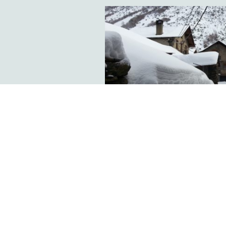
Bosc de Virós
Pica d'Es