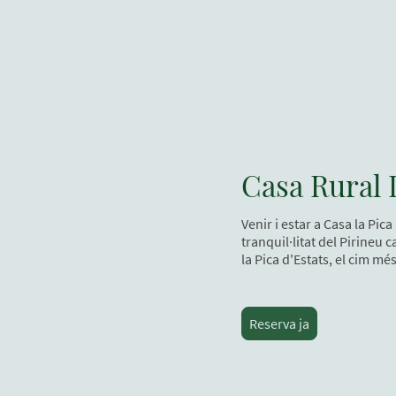
Casa Rural L
Venir i estar a Casa la Pic
tranquil·litat del Pirineu 
la Pica d'Estats, el cim mé
Reserva ja