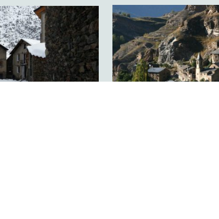
tats
Aigüestortes